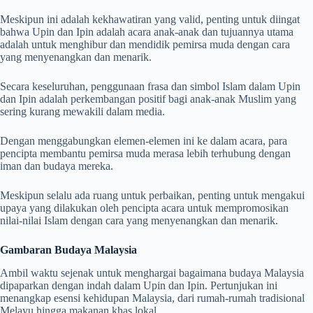
Meskipun ini adalah kekhawatiran yang valid, penting untuk diingat
bahwa Upin dan Ipin adalah acara anak-anak dan tujuannya utama
adalah untuk menghibur dan mendidik pemirsa muda dengan cara
yang menyenangkan dan menarik.
Secara keseluruhan, penggunaan frasa dan simbol Islam dalam Upin
dan Ipin adalah perkembangan positif bagi anak-anak Muslim yang
sering kurang mewakili dalam media.
Dengan menggabungkan elemen-elemen ini ke dalam acara, para
pencipta membantu pemirsa muda merasa lebih terhubung dengan
iman dan budaya mereka.
Meskipun selalu ada ruang untuk perbaikan, penting untuk mengakui
upaya yang dilakukan oleh pencipta acara untuk mempromosikan
nilai-nilai Islam dengan cara yang menyenangkan dan menarik.
Gambaran Budaya Malaysia
Ambil waktu sejenak untuk menghargai bagaimana budaya Malaysia
dipaparkan dengan indah dalam Upin dan Ipin. Pertunjukan ini
menangkap esensi kehidupan Malaysia, dari rumah-rumah tradisional
Melayu hingga makanan khas lokal.