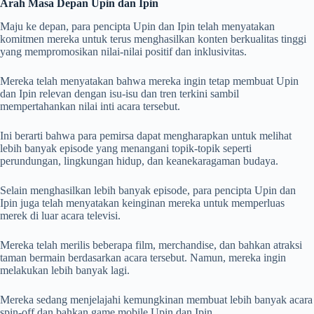
Arah Masa Depan Upin dan Ipin
Maju ke depan, para pencipta Upin dan Ipin telah menyatakan
komitmen mereka untuk terus menghasilkan konten berkualitas tinggi
yang mempromosikan nilai-nilai positif dan inklusivitas.
Mereka telah menyatakan bahwa mereka ingin tetap membuat Upin
dan Ipin relevan dengan isu-isu dan tren terkini sambil
mempertahankan nilai inti acara tersebut.
Ini berarti bahwa para pemirsa dapat mengharapkan untuk melihat
lebih banyak episode yang menangani topik-topik seperti
perundungan, lingkungan hidup, dan keanekaragaman budaya.
Selain menghasilkan lebih banyak episode, para pencipta Upin dan
Ipin juga telah menyatakan keinginan mereka untuk memperluas
merek di luar acara televisi.
Mereka telah merilis beberapa film, merchandise, dan bahkan atraksi
taman bermain berdasarkan acara tersebut. Namun, mereka ingin
melakukan lebih banyak lagi.
Mereka sedang menjelajahi kemungkinan membuat lebih banyak acara
spin-off dan bahkan game mobile Upin dan Ipin.