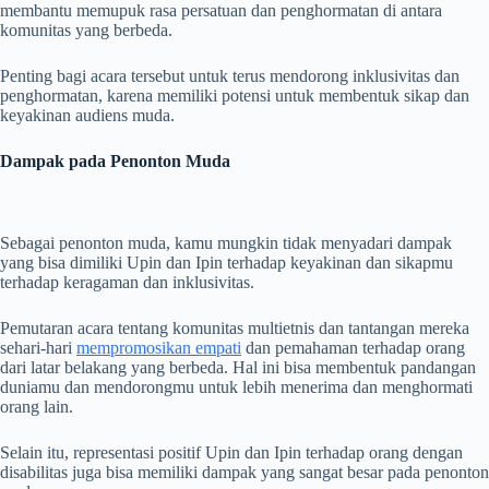
membantu memupuk rasa persatuan dan penghormatan di antara
komunitas yang berbeda.
Penting bagi acara tersebut untuk terus mendorong inklusivitas dan
penghormatan, karena memiliki potensi untuk membentuk sikap dan
keyakinan audiens muda.
Dampak pada Penonton Muda
Sebagai penonton muda, kamu mungkin tidak menyadari dampak
yang bisa dimiliki Upin dan Ipin terhadap keyakinan dan sikapmu
terhadap keragaman dan inklusivitas.
Pemutaran acara tentang komunitas multietnis dan tantangan mereka
sehari-hari
mempromosikan empati
dan pemahaman terhadap orang
dari latar belakang yang berbeda. Hal ini bisa membentuk pandangan
duniamu dan mendorongmu untuk lebih menerima dan menghormati
orang lain.
Selain itu, representasi positif Upin dan Ipin terhadap orang dengan
disabilitas juga bisa memiliki dampak yang sangat besar pada penonton