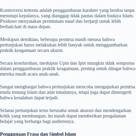
Kontroversi tertentu adalah penggambaran karakter yang berdoa tanpa
menutupi kepalanya, yang dianggap tidak pantas dalam budaya Islam.
Produser menyatakan permintaan maaf dan berjanji untuk lebih
berhati-hati di masa depan.
Meskipun demikian, beberapa pemirsa masih merasa bahwa
pertunjukan harus melakukan lebih banyak untuk menggambarkan
praktik keagamaan secara akurat.
Secara keseluruhan, meskipun Upin dan Ipin mungkin tidak sempurna
dalam penggambaran praktik keagamaan, penting untuk diingat bahwa
mereka masih acara anak-anak.
Sangat menghargai bahwa pertunjukan mencoba mengajarkan pemirsa
muda tentang Islam dan adat istiadatnya, tetapi juga dapat dimengerti
bahwa kesalahan dapat terjadi.
Selama pertunjukan terus berusaha untuk akurasi dan mendengarkan
kritik yang membangun, itu masih dapat memberikan pengalaman
belajar yang berharga bagi audiensnya.
Penggunaan Frasa dan Simbol Islam