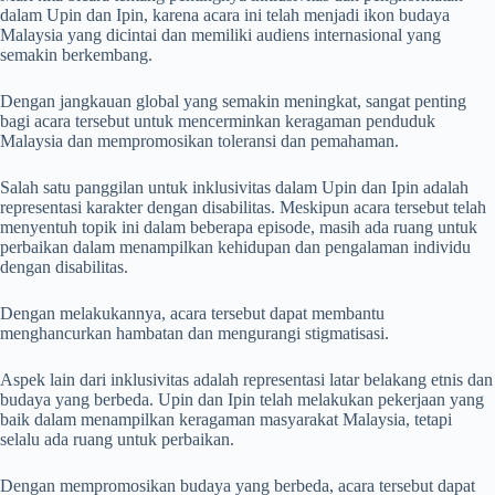
dalam Upin dan Ipin, karena acara ini telah menjadi ikon budaya
Malaysia yang dicintai dan memiliki audiens internasional yang
semakin berkembang.
Dengan jangkauan global yang semakin meningkat, sangat penting
bagi acara tersebut untuk mencerminkan keragaman penduduk
Malaysia dan mempromosikan toleransi dan pemahaman.
Salah satu panggilan untuk inklusivitas dalam Upin dan Ipin adalah
representasi karakter dengan disabilitas. Meskipun acara tersebut telah
menyentuh topik ini dalam beberapa episode, masih ada ruang untuk
perbaikan dalam menampilkan kehidupan dan pengalaman individu
dengan disabilitas.
Dengan melakukannya, acara tersebut dapat membantu
menghancurkan hambatan dan mengurangi stigmatisasi.
Aspek lain dari inklusivitas adalah representasi latar belakang etnis dan
budaya yang berbeda. Upin dan Ipin telah melakukan pekerjaan yang
baik dalam menampilkan keragaman masyarakat Malaysia, tetapi
selalu ada ruang untuk perbaikan.
Dengan mempromosikan budaya yang berbeda, acara tersebut dapat