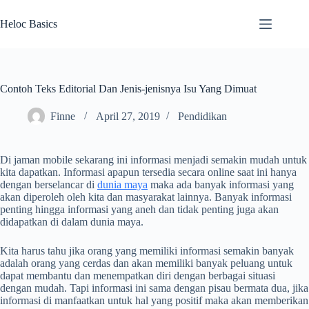
Skip
to
Heloc Basics
content
Contoh Teks Editorial Dan Jenis-jenisnya Isu Yang Dimuat
Finne
April 27, 2019
Pendidikan
Di jaman mobile sekarang ini informasi menjadi semakin mudah untuk
kita dapatkan. Informasi apapun tersedia secara online saat ini hanya
dengan berselancar di
dunia maya
maka ada banyak informasi yang
akan diperoleh oleh kita dan masyarakat lainnya. Banyak informasi
penting hingga informasi yang aneh dan tidak penting juga akan
didapatkan di dalam dunia maya.
Kita harus tahu jika orang yang memiliki informasi semakin banyak
adalah orang yang cerdas dan akan memiliki banyak peluang untuk
dapat membantu dan menempatkan diri dengan berbagai situasi
dengan mudah. Tapi informasi ini sama dengan pisau bermata dua, jika
informasi di manfaatkan untuk hal yang positif maka akan memberikan