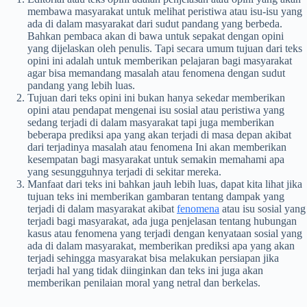
membawa masyarakat untuk melihat peristiwa atau isu-isu yang
ada di dalam masyarakat dari sudut pandang yang berbeda.
Bahkan pembaca akan di bawa untuk sepakat dengan opini
yang dijelaskan oleh penulis. Tapi secara umum tujuan dari teks
opini ini adalah untuk memberikan pelajaran bagi masyarakat
agar bisa memandang masalah atau fenomena dengan sudut
pandang yang lebih luas.
Tujuan dari teks opini ini bukan hanya sekedar memberikan
opini atau pendapat mengenai isu sosial atau peristiwa yang
sedang terjadi di dalam masyarakat tapi juga memberikan
beberapa prediksi apa yang akan terjadi di masa depan akibat
dari terjadinya masalah atau fenomena Ini akan memberikan
kesempatan bagi masyarakat untuk semakin memahami apa
yang sesungguhnya terjadi di sekitar mereka.
Manfaat dari teks ini bahkan jauh lebih luas, dapat kita lihat jika
tujuan teks ini memberikan gambaran tentang dampak yang
terjadi di dalam masyarakat akibat
fenomena
atau isu sosial yang
terjadi bagi masyarakat, ada juga penjelasan tentang hubungan
kasus atau fenomena yang terjadi dengan kenyataan sosial yang
ada di dalam masyarakat, memberikan prediksi apa yang akan
terjadi sehingga masyarakat bisa melakukan persiapan jika
terjadi hal yang tidak diinginkan dan teks ini juga akan
memberikan penilaian moral yang netral dan berkelas.