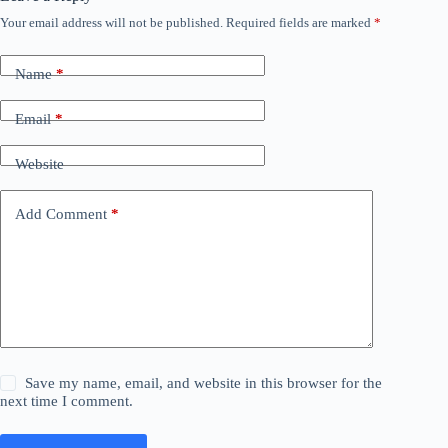
Your email address will not be published.
Required fields are marked
*
Name
*
Email
*
Website
Add Comment
*
Save my name, email, and website in this browser for the
next time I comment.