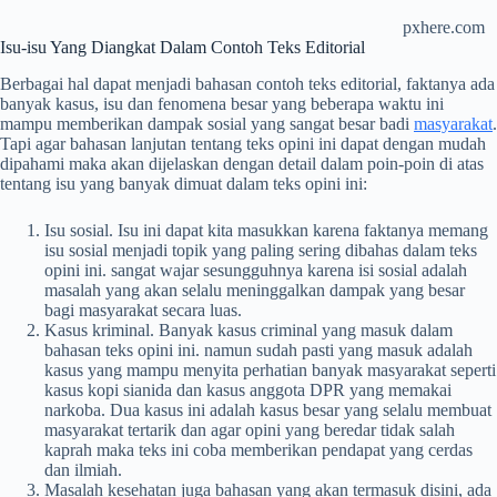
pxhere.com
Isu-isu Yang Diangkat Dalam Contoh Teks Editorial
Berbagai hal dapat menjadi bahasan contoh teks editorial, faktanya ada
banyak kasus, isu dan fenomena besar yang beberapa waktu ini
mampu memberikan dampak sosial yang sangat besar badi
masyarakat
.
Tapi agar bahasan lanjutan tentang teks opini ini dapat dengan mudah
dipahami maka akan dijelaskan dengan detail dalam poin-poin di atas
tentang isu yang banyak dimuat dalam teks opini ini:
Isu sosial. Isu ini dapat kita masukkan karena faktanya memang
isu sosial menjadi topik yang paling sering dibahas dalam teks
opini ini. sangat wajar sesungguhnya karena isi sosial adalah
masalah yang akan selalu meninggalkan dampak yang besar
bagi masyarakat secara luas.
Kasus kriminal. Banyak kasus criminal yang masuk dalam
bahasan teks opini ini. namun sudah pasti yang masuk adalah
kasus yang mampu menyita perhatian banyak masyarakat seperti
kasus kopi sianida dan kasus anggota DPR yang memakai
narkoba. Dua kasus ini adalah kasus besar yang selalu membuat
masyarakat tertarik dan agar opini yang beredar tidak salah
kaprah maka teks ini coba memberikan pendapat yang cerdas
dan ilmiah.
Masalah kesehatan juga bahasan yang akan termasuk disini, ada